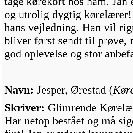
tage kørekort hos ham. Jan e
og utrolig dygtig kørelærer
hans vejledning. Han vil rig
bliver først sendt til prøve,
god oplevelse og stor anbefa
Navn:
Jesper, Ørestad (
Køre
Skriver:
Glimrende Kørelæ
Har netop bestået og må sige